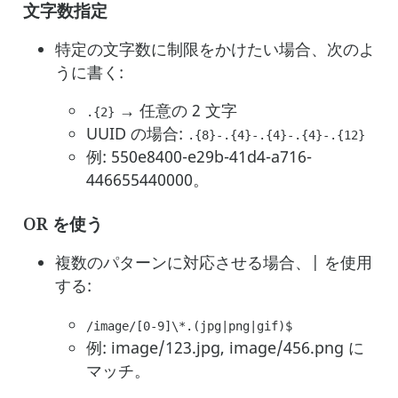
文字数指定
特定の文字数に制限をかけたい場合、次のよ
うに書く:
→ 任意の 2 文字
.{2}
UUID の場合:
.{8}-.{4}-.{4}-.{4}-.{12}
例: 550e8400-e29b-41d4-a716-
446655440000。
OR を使う
複数のパターンに対応させる場合、| を使用
する:
/image/[0-9]\*.(jpg|png|gif)$
例: image/123.jpg, image/456.png に
マッチ。