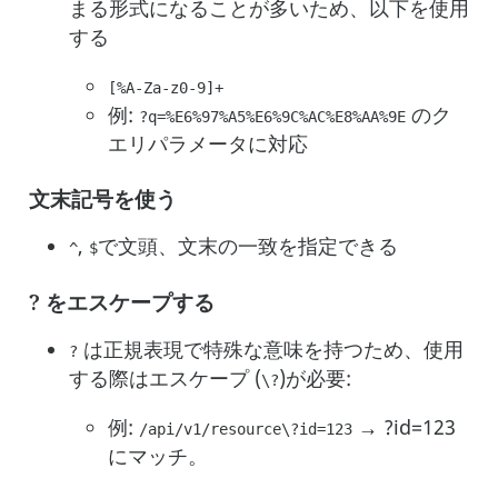
まる形式になることが多いため、以下を使用
する
[%A-Za-z0-9]+
例:
のク
?q=%E6%97%A5%E6%9C%AC%E8%AA%9E
エリパラメータに対応
文末記号を使う
,
で文頭、文末の一致を指定できる
^
$
? をエスケープする
は正規表現で特殊な意味を持つため、使用
?
する際はエスケープ (
)が必要:
\?
例:
→ ?id=123
/api/v1/resource\?id=123
にマッチ。