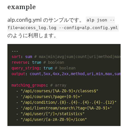
example
alp.config.yml のサンプルです。
alp json --
file=access_log.log --config=alp.config.yml
のように利用します。
sort
: 
sum
# max|min|avg|sum|count|uri|method|max-bo
reverse
: 
true
# boolean
query_string
: 
true
# boolean
output
: 
count,5xx,4xx,2xx,method,uri,min,max,sum,av
matching_groups
: 
# array
  - 
"/api/courses/[%A-Z0-9]+/classes$"
  - 
'/api/courses\?page=[0-9]+'
  - 
"/api/condition/.{8}-.{4}-.{4}-.{4}-.{12}"
  - 
'/api/livestream/search\?tag=[%A-Z0-9]+'
  - 
"/api/user/[^/]+/statistics"
  - 
"/api/user/[a-zA-Z0-9]+/icon"